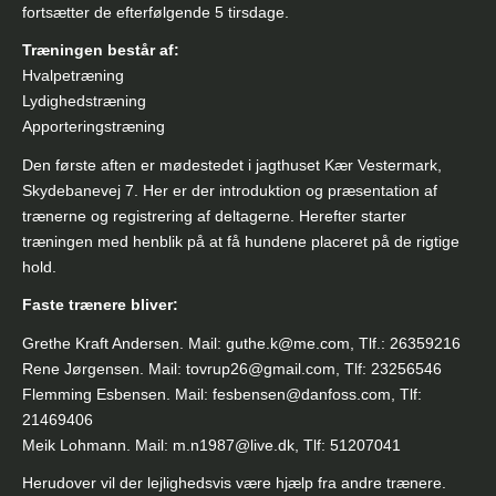
fortsætter de efterfølgende 5 tirsdage.
Træningen består af:
Hvalpetræning
Lydighedstræning
Apporteringstræning
Den første aften er mødestedet i jagthuset Kær Vestermark,
Skydebanevej 7. Her er der introduktion og præsentation af
trænerne og registrering af deltagerne. Herefter starter
træningen med henblik på at få hundene placeret på de rigtige
hold.
Faste trænere bliver:
Grethe Kraft Andersen. Mail: guthe.k@me.com, Tlf.: 26359216
Rene Jørgensen. Mail: tovrup26@gmail.com, Tlf: 23256546
Flemming Esbensen. Mail: fesbensen@danfoss.com, Tlf:
21469406
Meik Lohmann. Mail: m.n1987@live.dk, Tlf: 51207041
Herudover vil der lejlighedsvis være hjælp fra andre trænere.