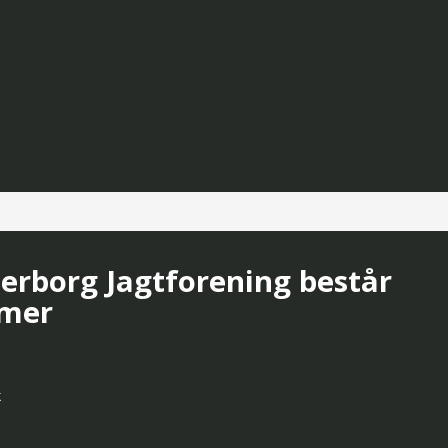
derborg Jagtforening består
mmer
k